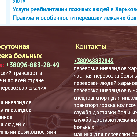
Уют»
Услуги реабилитации пожилых людей в Харько
Правила и особенности перевозки лежачих бо
осуточная
Контакты
озка больных
+380968832849
е:
+38096-883-28-49
перевозка инвалидов хар
ский транспорт в
частная перевозка больн
 и по всей стране
перевозки людей харько
 перевозка лежачих
перевозка инвалидов в 
спецтранспорт для инва
ка инвалидов
транспортировка колясо
ка инвалидов
служба доставки больны
ников
служба доставки лежачи
ка людей с
больных
енными возможностями
машина для перевозки б