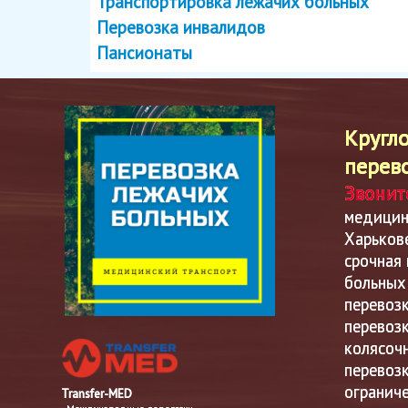
Транспортировка лежачих больных
Перевозка инвалидов
Пансионаты
Кругл
перев
Звонит
медицин
Харькове
срочная
больных
перевоз
перевоз
колясоч
перевоз
огранич
Transfer-MED