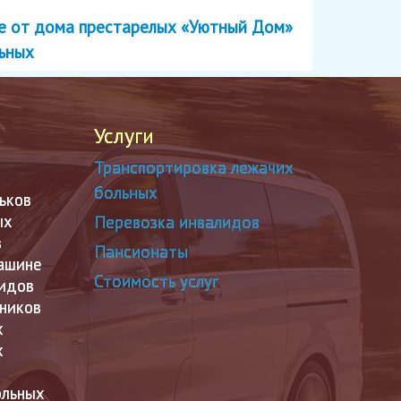
ве от дома престарелых «Уютный Дом»
льных
Услуги
Транспортировка лежачих
больных
ьков
ых
Перевозка инвалидов
в
Пансионаты
машине
Стоимость услуг
лидов
чников
х
х
ольных