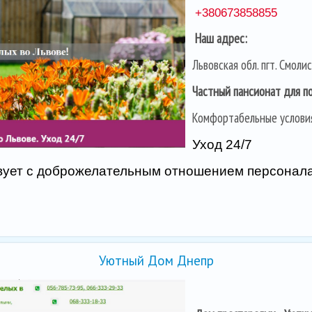
+380673858855
Наш адрес:
Львовская обл. пгт. Смол
Частный пансионат для п
Комфортабельные услови
Уход 24/7
вует с доброжелательным отношением персонала
Уютный Дом Днепр