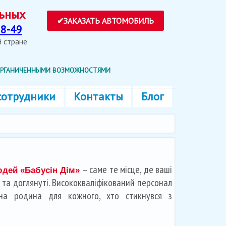
ольных
8-49
ей стране
 ОРГАНИЧЕННЫМИ ВОЗМОЖНОСТЯМИ
сотрудники
Контакты
Блог
– саме те місце, де ваші
юдей «Бабусін Дім»
та доглянуті. Висококваліфікований персонал
на родина для кожного, хто стикнувся з