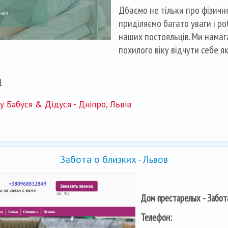
Дбаємо не тільки про фізичне
приділяємо багато уваги і р
наших постояльців. Ми намаг
похилого віку відчути себе я
1
 Бабуся & Дідуся - Дніпро, Львів
Забота о близких - Львов
Дом престарелых - Забота
Телефон: