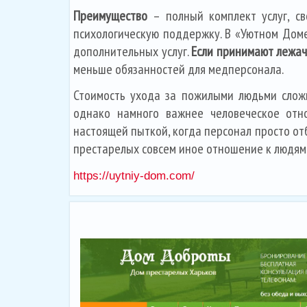
Преимущество
– полный комплект услуг, сво
психологическую поддержку. В «Уютном Доме
дополнительных услуг.
Если принимают лежач
меньше обязанностей для медперсонала.
Стоимость ухода за пожилыми людьми сложн
однако намного важнее человеческое отно
настоящей пыткой, когда персонал просто от
престарелых совсем иное отношение к людям
https://uytniy-dom.com/