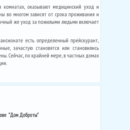
т в комнатах, оказывают медицинский уход и
ны во многом зависят от срока проживания и
обычный же уход за пожилыми людьми включает
пансионате есть определенный прейскурант,
ные, зачастую становятся или становились
ы. Сейчас, по крайней мере, в частных домах
ии.
кове "Дом Доброты"