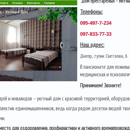
Дом престарелых - Уютн
Телефоны:
095-497-7-234
097-833-77-33
Наш адрес:
Днепр, тупик Светлова, 6
В пансионате для пожилых
медицинская и психологи
Принимаем! Звоните!
дей и инвалидов – уютный дом с красивой территорией, оборудов
оллектив единомышленников, ведь когда рядом десятки людей тво
ми.
место для оздоровления, профилактики и активного времяпровожд