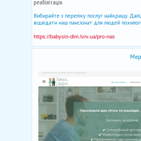
реабілітація.
Вибирайте з переліку послуг найкращу. Далі
відвідати наш пансіонат для людей похилого
https://babysin-dim.lviv.ua/pro-nas
Мер