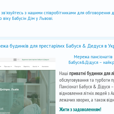
, зв'язуйтесь з нашими співробітниками для обговорення 
 віку Бабусін Дім у Львові.
ежа будинків для престарілих Бабуся & Дедуся в Укр
Мережа пансіонатів 
Бабуся&Дідуся – найкр
Наші
приватні будинки для л
обслуговування та турботи пр
Пансіонат Бабуся & Дідуся –
відновлення літніх людей з А
лежачих хворих, а також відн
Жити з задоволенням!