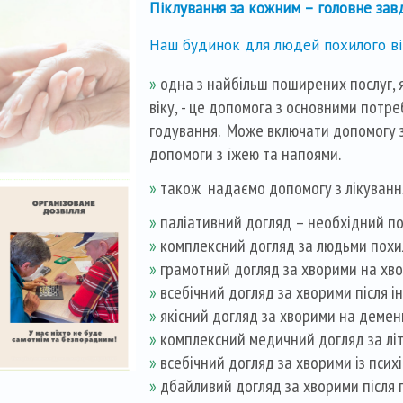
Піклування за кожним – головне завд
Наш будинок для людей похилого вік
»
одна з найбільш поширених послуг, 
віку, - це допомога з основними потре
годування. Може включати допомогу з
допомоги з їжею та напоями.
»
також надаємо допомогу з лікуванн
»
паліативний догляд – необхідний по
»
комплексний догляд за людьми похил
»
грамотний догляд за хворими на хв
»
всебічний догляд за хворими після ін
»
якісний догляд за хворими на демен
»
комплексний медичний догляд за літ
»
всебічний догляд за хворими із псих
»
дбайливий догляд за хворими після