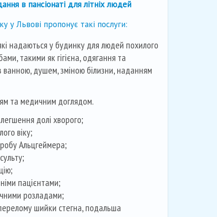
ання в пансіонаті для літніх людей
у у Львові пропонує такі послуги:
які надаються у будинку для людей похилого
бами, такими як гігієна, одягання та
 ванною, душем, зміною білизни, наданням
ям та медичним доглядом.
легшення долі хворого;
ого віку;
оробу Альцгеймера;
сульту;
цію;
німи пацієнтами;
ічними розладами;
 перелому шийки стегна, подальша