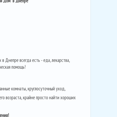
ый Дом в Днепре
 в Днепре всегда есть - еда, лекарства,
ческая помощь!
анные комнаты, круглосуточный уход,
его возраста, крайне просто найти хороших
ения!