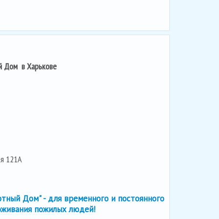
й Дом в Харькове
ая 121А
тный Дом" - для временного и постоянного
оживания пожилых людей!